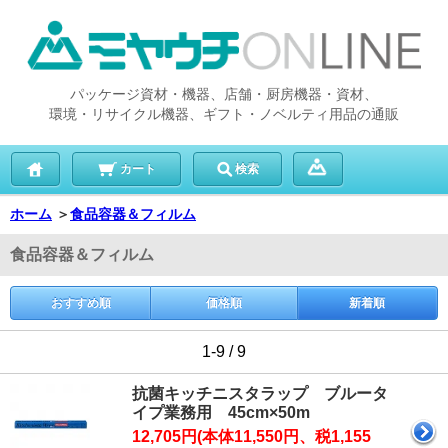
パッケージ資材・機器、店舗・厨房機器・資材、
環境・リサイクル機器、ギフト・ノベルティ用品の通販
カート
検索
ホーム
＞
食品容器＆フィルム
食品容器＆フィルム
おすすめ順
価格順
新着順
1-9 / 9
抗菌キッチニスタラップ ブルータ
イプ業務用 45cm×50m
12,705円(本体11,550円、税1,155